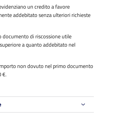
 evidenziano un credito a favore
mente addebitato senza ulteriori richieste
o documento di riscossione utile
è superiore a quanto addebitato nel
e l’importo non dovuto nel primo documento
0 €.
e