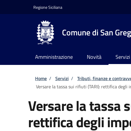
Salta al contenuto principale
Skip to footer content
Regione Siciliana
Comune di San Grego
Amministrazione
Novità
Servizi
Briciole di pane
Home
/
Servizi
/
Tributi, finanze e contravv
Versare la tassa sui rifiuti (TARI): rettifica degli 
Versare la tassa su
rettifica degli imp