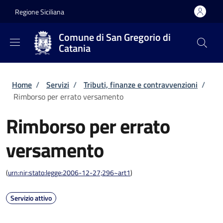
Salta al contenuto principale
Skip to footer content
Regione Siciliana
Comune di San Gregorio di
Catania
Briciole di pane
Home
/
Servizi
/
Tributi, finanze e contravvenzioni
/
Rimborso per errato versamento
Rimborso per errato
versamento
(
urn:nir:stato:legge:2006-12-27;296~art1
)
Servizio attivo