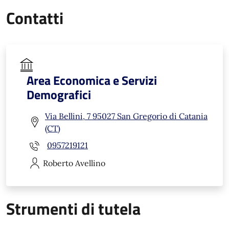
Contatti
Area Economica e Servizi
Demografici
Via Bellini, 7 95027 San Gregorio di Catania
(CT)
0957219121
Roberto
Avellino
Strumenti di tutela