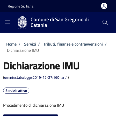
Salta al contenuto principale
Skip to footer content
Regione Siciliana
Comune di San Gregorio di
Catania
Briciole di pane
Home
/
Servizi
/
Tributi, finanze e contravvenzioni
/
Dichiarazione IMU
Dichiarazione IMU
(
urn:nir:stato:legge:2019-12-27;160~art1
)
Servizio attivo
Procedimento di dichiarazione IMU