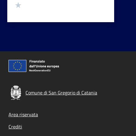
Valuta 1 stelle su 5
Comune di San Gregorio di Catania
Footer menu
Area riservata
Crediti