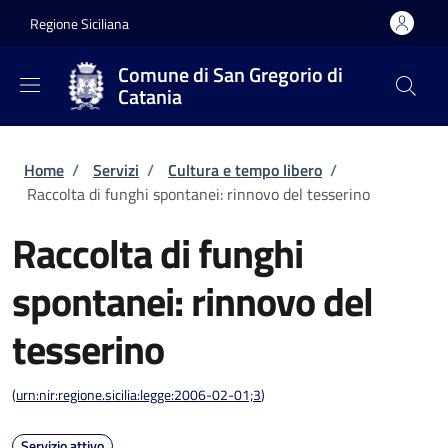
Salta al contenuto principale
Skip to footer content
Regione Siciliana
Comune di San Gregorio di
Catania
Briciole di pane
Home
/
Servizi
/
Cultura e tempo libero
/
Raccolta di funghi spontanei: rinnovo del tesserino
Raccolta di funghi
spontanei: rinnovo del
tesserino
(
urn:nir:regione.sicilia:legge:2006-02-01;3
)
Servizio attivo