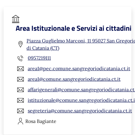
Area Istituzionale e Servizi ai cittadini
Piazza Guglielmo Marconi, 11 95027 San Gregori
di Catania (CT)
0957219111
area1@pec.comune.sangregoriodicatania.ct.it
area1@comune.sangregoriodicatania.ct.it
affarigenerali@comune.sangregoriodicatania.ct.
istituzionale@comune.sangregoriodicatania.ct.i
segreteria@comune.sangregoriodicatania.ct.it
Rosa
Bagiante