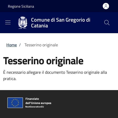
Salta al contenuto principale
Skip to footer content
Regione Siciliana
Comune di San Gregorio di
Catania
Briciole di pane
Home
/
Tesserino originale
Tesserino originale
È necessario allegare il documento Tesserino originale alla
pratica.