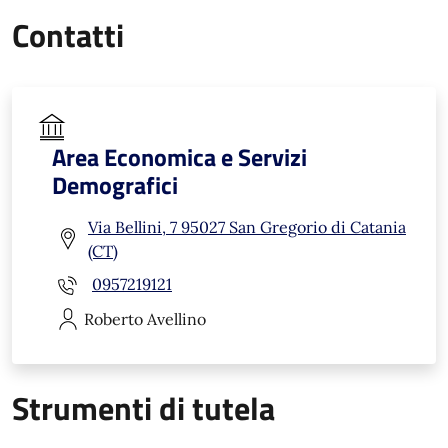
Contatti
Area Economica e Servizi
Demografici
Via Bellini, 7 95027 San Gregorio di Catania
(CT)
0957219121
Roberto
Avellino
Strumenti di tutela