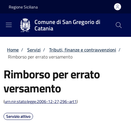
Salta al contenuto principale
Skip to footer content
Regione Siciliana
Comune di San Gregorio di
Catania
Briciole di pane
Home
/
Servizi
/
Tributi, finanze e contravvenzioni
/
Rimborso per errato versamento
Rimborso per errato
versamento
(
urn:nir:stato:legge:2006-12-27;296~art1
)
Servizio attivo