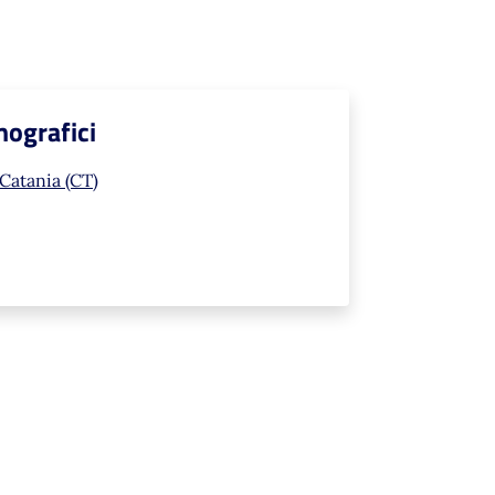
mografici
 Catania (CT)