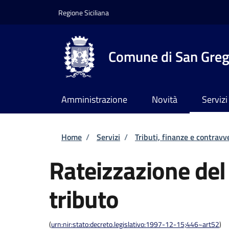
Salta al contenuto principale
Skip to footer content
Regione Siciliana
Comune di San Grego
Amministrazione
Novità
Servizi
Briciole di pane
Home
/
Servizi
/
Tributi, finanze e contravv
Rateizzazione de
tributo
(
urn:nir:stato:decreto.legislativo:1997-12-15;446~art52
)