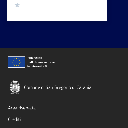
Valuta 1 stelle su 5
Comune di San Gregorio di Catania
Footer menu
Area riservata
Crediti