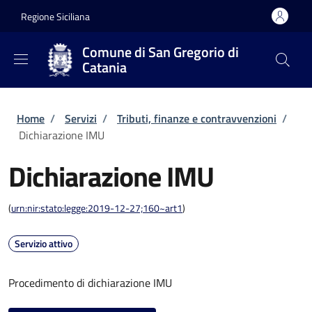
Salta al contenuto principale
Skip to footer content
Regione Siciliana
Comune di San Gregorio di
Catania
Briciole di pane
Home
/
Servizi
/
Tributi, finanze e contravvenzioni
/
Dichiarazione IMU
Dichiarazione IMU
(
urn:nir:stato:legge:2019-12-27;160~art1
)
Servizio attivo
Procedimento di dichiarazione IMU