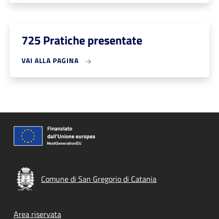
725 Pratiche presentate
VAI ALLA PAGINA
Comune di San Gregorio di Catania
Footer menu
Area riservata