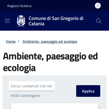
Salta al contenuto principale
Skip to footer content
Regione Siciliana
Comune di San Gregorio di
Catania
Briciole di pane
Home
/
Ambiente, paesaggio ed ecologia
Ambiente, paesaggio ed
ecologia
Cerca i contenuti che nel
titolo contengono: