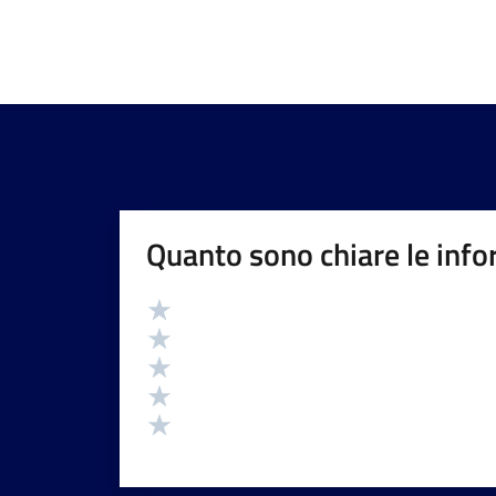
Quanto sono chiare le info
Valutazione
Valuta 5 stelle su 5
Valuta 4 stelle su 5
Valuta 3 stelle su 5
Valuta 2 stelle su 5
Valuta 1 stelle su 5