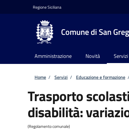
Salta al contenuto principale
Skip to footer content
Regione Siciliana
Comune di San Grego
Amministrazione
Novità
Servizi
Briciole di pane
Home
/
Servizi
/
Educazione e formazione
Trasporto scolast
disabilità: variazi
(Regolamento comunale)