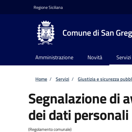
Salta al contenuto principale
Skip to footer content
Regione Siciliana
Comune di San Grego
Amministrazione
Novità
Servizi
Briciole di pane
Home
/
Servizi
/
Giustizia e sicurezza pubbl
Segnalazione di a
dei dati personali
(Regolamento comunale)