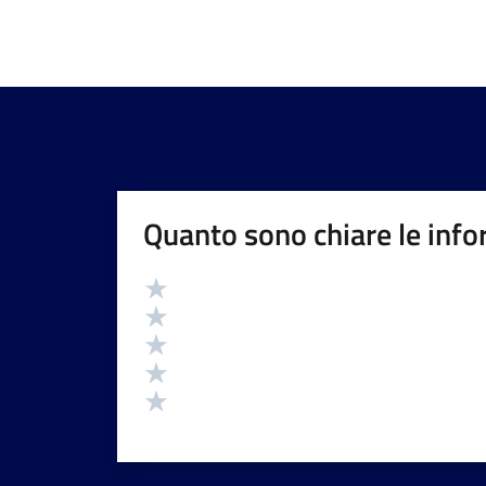
Quanto sono chiare le info
Valutazione
Valuta 5 stelle su 5
Valuta 4 stelle su 5
Valuta 3 stelle su 5
Valuta 2 stelle su 5
Valuta 1 stelle su 5