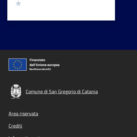
Valuta 1 stelle su 5
Comune di San Gregorio di Catania
Footer menu
Area riservata
Crediti