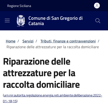
Salta al contenuto principale
Skip to footer content
Regione Siciliana
Comune di San Gregorio di
Catania
Briciole di pane
Home
/
Servizi
/
Tributi, finanze e contravvenzioni
/
Riparazione delle attrezzature per la raccolta domiciliare
Riparazione delle
attrezzature per la
raccolta domiciliare
(
urn:nir:autorita.regolazione.energia.reti.ambiente:deliberazione:2022-
01-18;15
)