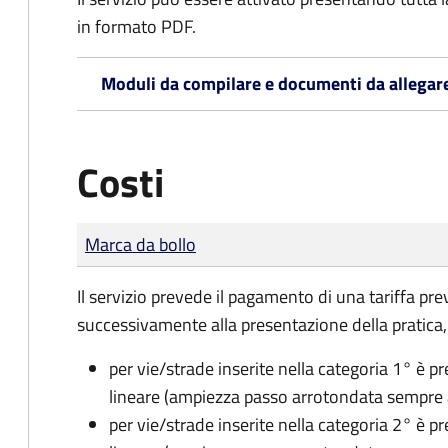
in formato PDF.
Moduli da compilare e documenti da allegar
Costi
Tipo di pagamento
Importo
Marca da bollo
Il servizio prevede il pagamento di una tariffa p
successivamente alla presentazione della pratica,
per vie/strade inserite nella categoria 1° è 
lineare (ampiezza passo arrotondata sempre al
per vie/strade inserite nella categoria 2° è 