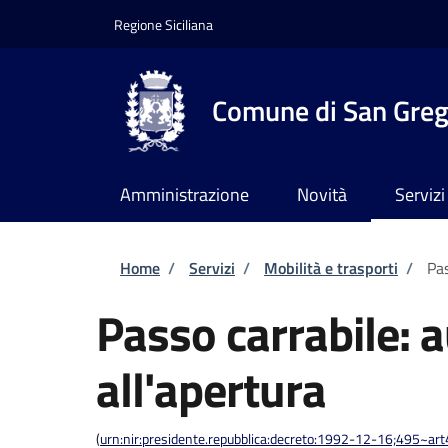
Salta al contenuto principale
Skip to footer content
Regione Siciliana
Comune di San Grego
Amministrazione
Novità
Servizi
Briciole di pane
Home
/
Servizi
/
Mobilità e trasporti
/
Pas
Passo carrabile: 
all'apertura
(
urn:nir:presidente.repubblica:decreto:1992-12-16;495~ar