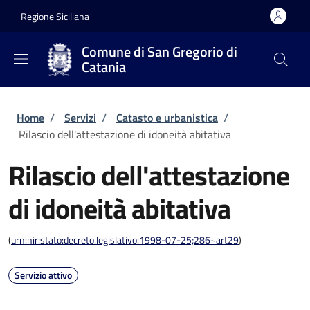
Salta al contenuto principale
Skip to footer content
Regione Siciliana
Comune di San Gregorio di
Catania
Briciole di pane
Home
/
Servizi
/
Catasto e urbanistica
/
Rilascio dell'attestazione di idoneità abitativa
Rilascio dell'attestazione
di idoneità abitativa
(
urn:nir:stato:decreto.legislativo:1998-07-25;286~art29
)
Servizio attivo