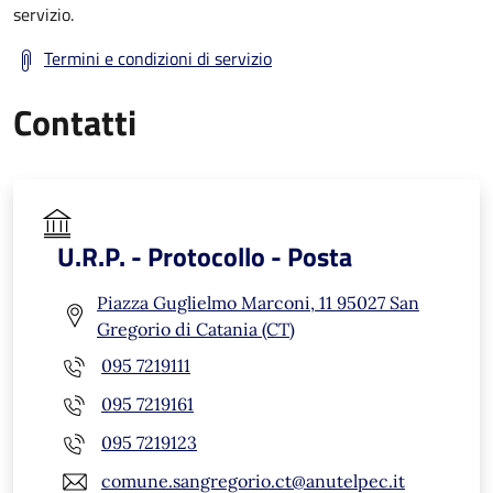
servizio.
Termini e condizioni di servizio
Contatti
U.R.P. - Protocollo - Posta
Piazza Guglielmo Marconi, 11 95027 San
Gregorio di Catania (CT)
095 7219111
095 7219161
095 7219123
comune.sangregorio.ct@anutelpec.it