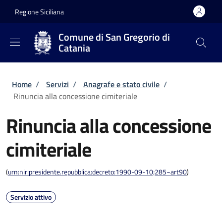
Salta al contenuto principale
Skip to footer content
Regione Siciliana
Comune di San Gregorio di
Catania
Briciole di pane
Home
/
Servizi
/
Anagrafe e stato civile
/
Rinuncia alla concessione cimiteriale
Rinuncia alla concessione
cimiteriale
(
urn:nir:presidente.repubblica:decreto:1990-09-10;285~art90
)
Servizio attivo