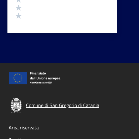
Valuta 2 stelle su 5
Valuta 1 stelle su 5
Comune di San Gregorio di Catania
Footer menu
Area riservata