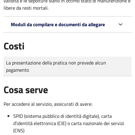
validità e le sepolture siano in ottimo stato di manutenzione e
libere da resti mortali.
Moduli da compilare e documenti da allegare
Costi
Tipo di pagamento
Importo
La presentazione della pratica non prevede alcun
pagamento
Cosa serve
Per accedere al servizio, assicurati di avere:
SPID (sistema pubblico di identità digitale), carta
d’identità elettronica (CIE) o carta nazionale dei servizi
(CNS)