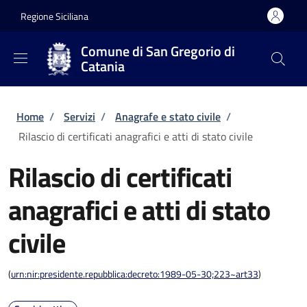
Salta al contenuto principale
Skip to footer content
Regione Siciliana
Comune di San Gregorio di
Catania
Briciole di pane
Home
/
Servizi
/
Anagrafe e stato civile
/
Rilascio di certificati anagrafici e atti di stato civile
Rilascio di certificati
anagrafici e atti di stato
civile
(
urn:nir:presidente.repubblica:decreto:1989-05-30;223~art33
)