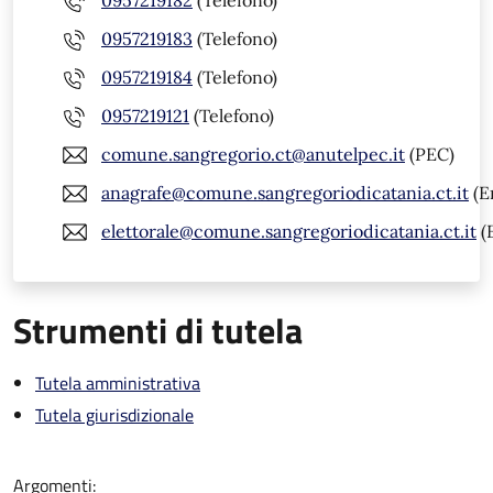
0957219182
(Telefono)
0957219183
(Telefono)
0957219184
(Telefono)
0957219121
(Telefono)
comune.sangregorio.ct@anutelpec.it
(PEC)
anagrafe@comune.sangregoriodicatania.ct.it
(E
elettorale@comune.sangregoriodicatania.ct.it
(
Strumenti di tutela
Tutela amministrativa
Tutela giurisdizionale
Argomenti: