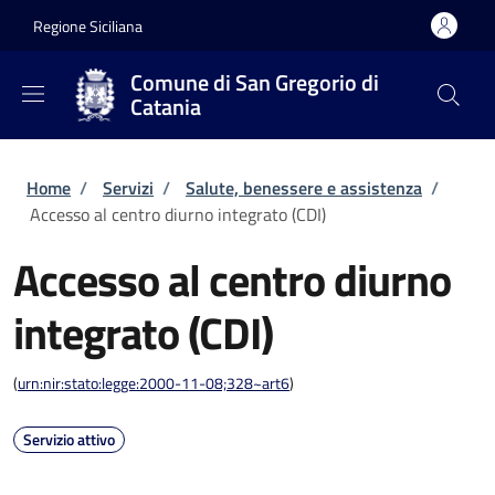
Salta al contenuto principale
Skip to footer content
Regione Siciliana
Comune di San Gregorio di
Catania
Briciole di pane
Home
/
Servizi
/
Salute, benessere e assistenza
/
Accesso al centro diurno integrato (CDI)
Accesso al centro diurno
integrato (CDI)
(
urn:nir:stato:legge:2000-11-08;328~art6
)
Servizio attivo