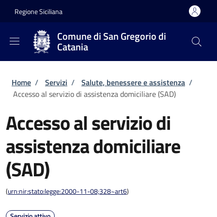
Salta al contenuto principale
Skip to footer content
Regione Siciliana
Comune di San Gregorio di
Catania
Briciole di pane
Home
/
Servizi
/
Salute, benessere e assistenza
/
Accesso al servizio di assistenza domiciliare (SAD)
Accesso al servizio di
assistenza domiciliare
(SAD)
(
urn:nir:stato:legge:2000-11-08;328~art6
)
Servizio attivo