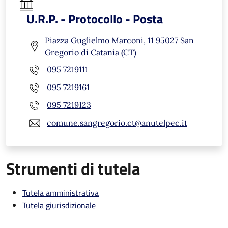
U.R.P. - Protocollo - Posta
Piazza Guglielmo Marconi, 11 95027 San
Gregorio di Catania (CT)
095 7219111
095 7219161
095 7219123
comune.sangregorio.ct@anutelpec.it
Strumenti di tutela
Tutela amministrativa
Tutela giurisdizionale