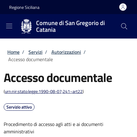
Salta al contenuto principale
Skip to footer content
Regione Siciliana
Comune di San Gregorio di
Catania
Briciole di pane
Home
/
Servizi
/
Autorizzazioni
/
Accesso documentale
Accesso documentale
(
urn:nir:stato:legge:1990-08-07;241~art22
)
Servizio attivo
Procedimento di accesso agli atti e ai documenti
amministrativi