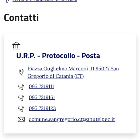
Contatti
U.R.P. - Protocollo - Posta
Piazza Guglielmo Marconi, 11 95027 San
Gregorio di Catania (CT)
095 7219111
095 7219161
095 7219123
comune.sangregorio.ct@anutelpec.it