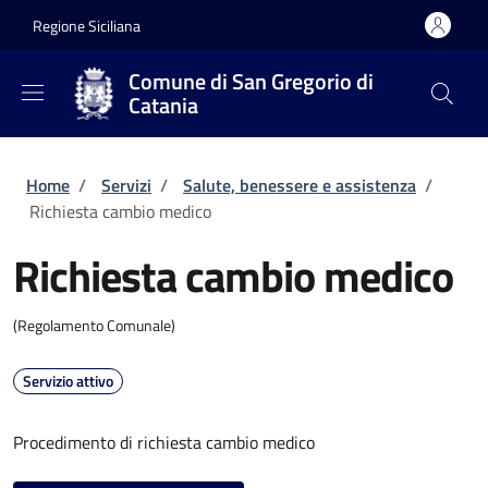
Salta al contenuto principale
Skip to footer content
Regione Siciliana
Comune di San Gregorio di
Catania
Briciole di pane
Home
/
Servizi
/
Salute, benessere e assistenza
/
Richiesta cambio medico
Richiesta cambio medico
(Regolamento Comunale)
Servizio attivo
Procedimento di richiesta cambio medico