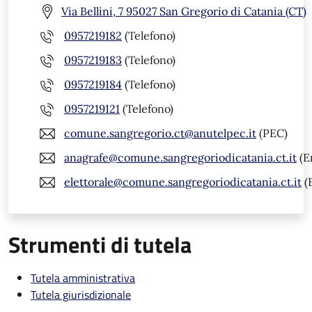
Via Bellini, 7 95027 San Gregorio di Catania (CT)
0957219182
(Telefono)
0957219183
(Telefono)
0957219184
(Telefono)
0957219121
(Telefono)
comune.sangregorio.ct@anutelpec.it
(PEC)
anagrafe@comune.sangregoriodicatania.ct.it
(E
elettorale@comune.sangregoriodicatania.ct.it
(
Strumenti di tutela
Tutela amministrativa
Tutela giurisdizionale