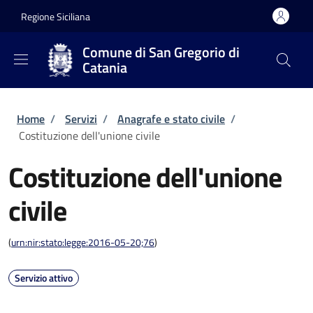
Salta al contenuto principale
Skip to footer content
Regione Siciliana
Comune di San Gregorio di
Catania
Briciole di pane
Home
/
Servizi
/
Anagrafe e stato civile
/
Costituzione dell'unione civile
Costituzione dell'unione
civile
(
urn:nir:stato:legge:2016-05-20;76
)
Servizio attivo