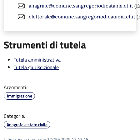
anagrafe@comune.sangregoriodicatania.ct.it
(E
elettorale@comune.sangregoriodicatania.ct.it
(
Strumenti di tutela
Tutela amministrativa
Tutela giurisdizionale
Argomenti:
Immigrazione
Categorie:
Anagrafe e stato civile
Ultimo aggiornamento:
27/10/2025 12:42.48