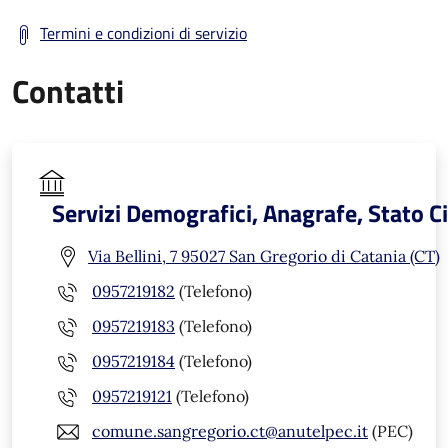
Termini e condizioni di servizio
Contatti
Servizi Demografici, Anagrafe, Stato Ci
Via Bellini, 7 95027 San Gregorio di Catania (CT)
0957219182
(Telefono)
0957219183
(Telefono)
0957219184
(Telefono)
0957219121
(Telefono)
comune.sangregorio.ct@anutelpec.it
(PEC)