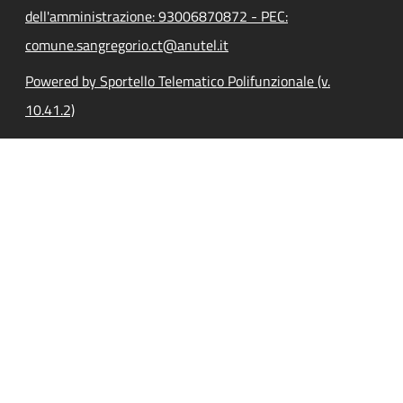
dell'amministrazione: 93006870872 - PEC:
comune.sangregorio.ct@anutel.it
Powered by Sportello Telematico Polifunzionale (v.
10.41.2)