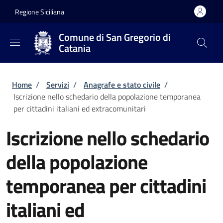
Salta al contenuto principale
Skip to footer content
Regione Siciliana
Comune di San Gregorio di
Catania
Briciole di pane
Home
/
Servizi
/
Anagrafe e stato civile
/
Iscrizione nello schedario della popolazione temporanea
per cittadini italiani ed extracomunitari
Iscrizione nello schedario
della popolazione
temporanea per cittadini
italiani ed