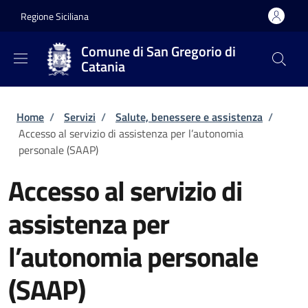
Salta al contenuto principale
Skip to footer content
Regione Siciliana
Comune di San Gregorio di
Catania
Briciole di pane
Home
/
Servizi
/
Salute, benessere e assistenza
/
Accesso al servizio di assistenza per l’autonomia
personale (SAAP)
Accesso al servizio di
assistenza per
l’autonomia personale
(SAAP)