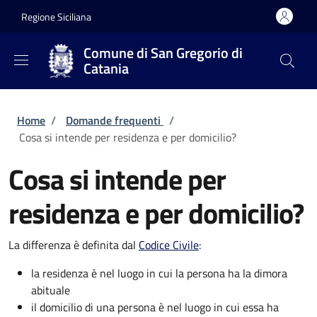
Salta al contenuto principale
Skip to footer content
Regione Siciliana
Comune di San Gregorio di
Catania
Briciole di pane
Home
/
Domande frequenti
/
Cosa si intende per residenza e per domicilio?
Cosa si intende per
residenza e per domicilio?
La differenza è definita dal
Codice Civile
:
la residenza è nel luogo in cui la persona ha la dimora
abituale
il domicilio di una persona è nel luogo in cui essa ha