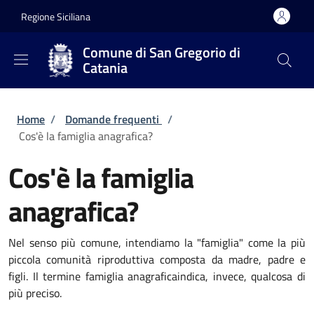
Salta al contenuto principale
Skip to footer content
Regione Siciliana
Comune di San Gregorio di
Catania
Briciole di pane
Home
/
Domande frequenti
/
Cos'è la famiglia anagrafica?
Cos'è la famiglia
anagrafica?
Nel senso più comune, intendiamo la "famiglia" come la più
piccola comunità riproduttiva composta da madre, padre e
figli. Il termine famiglia anagrafica
indica, invece, qualcosa di
più preciso.