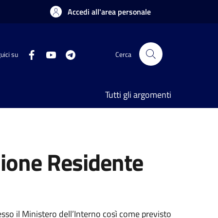
Accedi all'area personale
uici su
Cerca
Tutti gli argomenti
zione Residente
sso il Ministero dell’Interno così come previsto