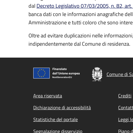
dal
Decreto Legislativo 07/03/2005, n. 82, art.
banca dati con le informazioni anagrafiche del
Amministrazione e tutti coloro che sono interessat
Oltre ad evitare duplicazioni nelle informazioni,
indipendentemente dal Comune di residenza.
Comune di Sa
Footer menu
Area riservata
Crediti
Dichiarazione di accessibilità
Contatt
Statistiche del portale
Leggi l
Segnalazione disservizio
Piano d