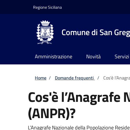
Salta al contenuto principale
Skip to footer content
Regione Siciliana
Comune di San Grego
Amministrazione
Novità
Servizi
Briciole di pane
Home
/
Domande frequenti
/
Cos'è l’Anagr
Cos'è l’Anagrafe 
(ANPR)?
L’Anagrafe Nazionale della Popolazione Resident