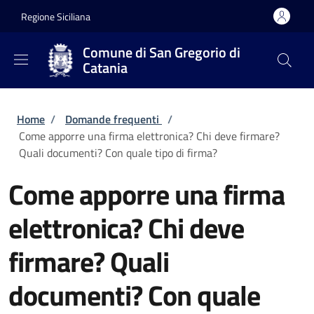
Salta al contenuto principale
Skip to footer content
Regione Siciliana
Comune di San Gregorio di
Catania
Briciole di pane
Home
/
Domande frequenti
/
Come apporre una firma elettronica? Chi deve firmare?
Quali documenti? Con quale tipo di firma?
Come apporre una firma
elettronica? Chi deve
firmare? Quali
documenti? Con quale