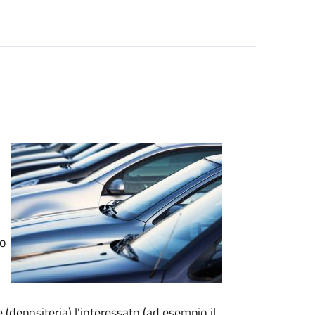
to
e (depositeria) l'interessato (ad esempio il