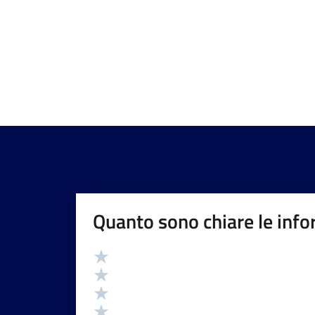
Quanto sono chiare le info
Valutazione
Valuta 5 stelle su 5
Valuta 4 stelle su 5
Valuta 3 stelle su 5
Valuta 2 stelle su 5