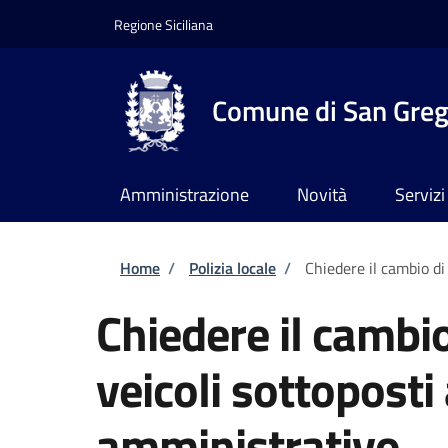
Salta al contenuto principale
Skip to footer content
Regione Siciliana
Comune di San Grego
Amministrazione
Novità
Servizi
Briciole di pane
Home
/
Polizia locale
/
Chiedere il cambio di
Chiedere il cambio
veicoli sottopost
amministrativo