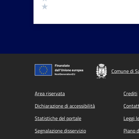
Valuta 1 stelle su 5
Comune di Sa
Footer menu
Area riservata
Crediti
Dichiarazione di accessibilità
Contatt
Statistiche del portale
Leggi l
Segnalazione disservizio
Piano d